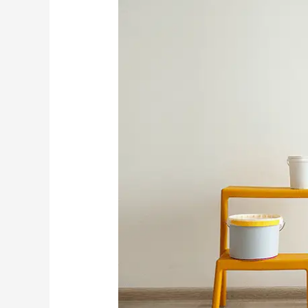
Boje:
Trendovi
i
Savjeti
za
Izbor
Boja
za
Vašu
Kuću