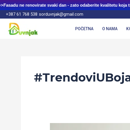
Skip
Fasadu ne renovirate svaki dan - zato odaberite kvalitetu koja tr
to
+387 61 768 538
sorduvnjak@gmail.com
content
POČETNA
O NAMA
K
#TrendoviUBoj
Fasadne