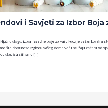
ndovi i Savjeti za Izbor Boja
ključnu ulogu, izbor fasadne boje za vašu kuću je važan korak u st
o što doprinose izgledu vašeg doma već i pružaju zaštitu od spol
dluke, istražili smo […]