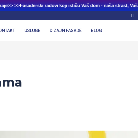
aje>> >>Fasaderski radovi koji ističu Vaš dom - naša strast, Vaš
ONTAKT
USLUGE
DIZAJN FASADE
BLOG
ama