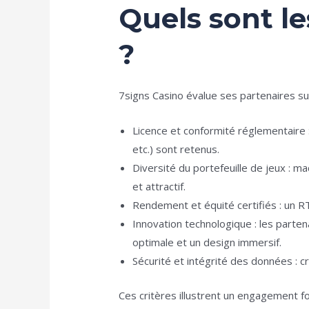
Quels sont le
?
7signs Casino évalue ses partenaires s
Licence et conformité réglementaire
etc.) sont retenus.
Diversité du portefeuille de jeux : m
et attractif.
Rendement et équité certifiés : un R
Innovation technologique : les parte
optimale et un design immersif.
Sécurité et intégrité des données : c
Ces critères illustrent un engagement fo