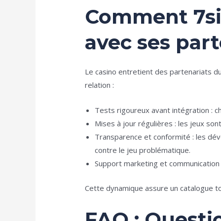
Comment 7sign
avec ses part
Le casino entretient des partenariats d
relation :
Tests rigoureux avant intégration : c
Mises à jour régulières : les jeux so
Transparence et conformité : les dév
contre le jeu problématique.
Support marketing et communication :
Cette dynamique assure un catalogue to
FAQ : Questio