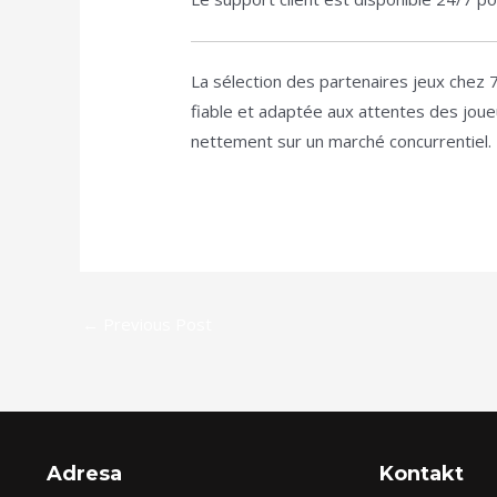
La sélection des partenaires jeux chez 7
fiable et adaptée aux attentes des joue
nettement sur un marché concurrentiel.
←
Previous Post
Adresa
Kontakt