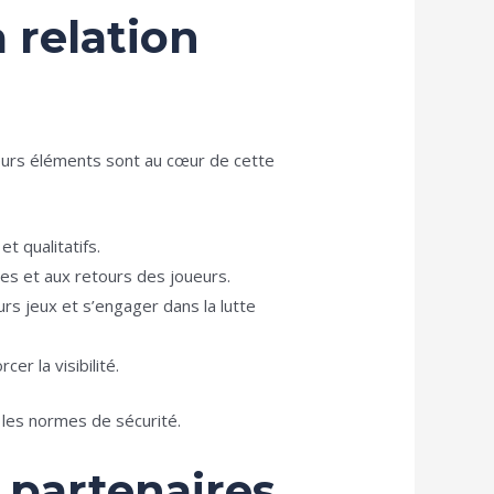
 relation
ieurs éléments sont au cœur de cette
t qualitatifs.
ues et aux retours des joueurs.
rs jeux et s’engager dans la lutte
r la visibilité.
les normes de sécurité.
 partenaires