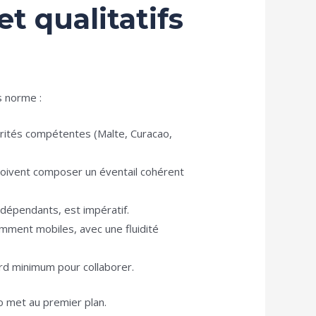
t qualitatifs
s norme :
rités compétentes (Malte, Curacao,
o doivent composer un éventail cohérent
ndépendants, est impératif.
mment mobiles, avec une fluidité
ard minimum pour collaborer.
no met au premier plan.