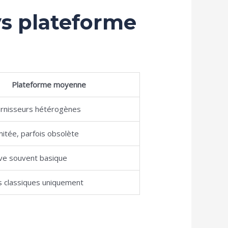
vs plateforme
Plateforme moyenne
urnisseurs hétérogènes
imitée, parfois obsolète
ve souvent basique
 classiques uniquement