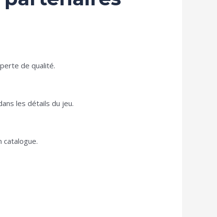
perte de qualité.
ans les détails du jeu.
 catalogue.