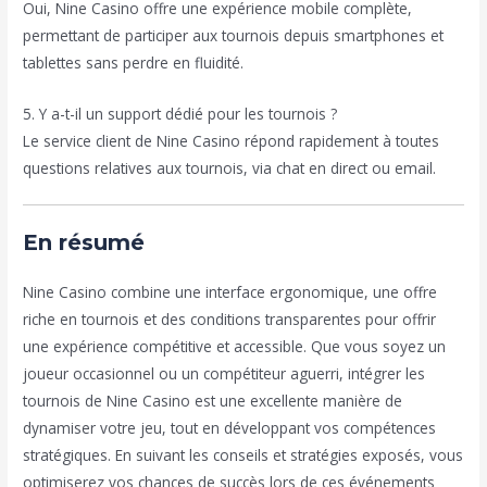
Oui, Nine Casino offre une expérience mobile complète,
permettant de participer aux tournois depuis smartphones et
tablettes sans perdre en fluidité.
5. Y a-t-il un support dédié pour les tournois ?
Le service client de Nine Casino répond rapidement à toutes
questions relatives aux tournois, via chat en direct ou email.
En résumé
Nine Casino combine une interface ergonomique, une offre
riche en tournois et des conditions transparentes pour offrir
une expérience compétitive et accessible. Que vous soyez un
joueur occasionnel ou un compétiteur aguerri, intégrer les
tournois de Nine Casino est une excellente manière de
dynamiser votre jeu, tout en développant vos compétences
stratégiques. En suivant les conseils et stratégies exposés, vous
optimiserez vos chances de succès lors de ces événements