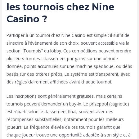
les tournois chez Nine
Casino ?
Participer à un tournoi chez Nine Casino est simple : il suffit de
s’inscrire à l’événement de son choix, souvent accessible via la
section “Tournois” du lobby. Ces compétitions peuvent prendre
plusieurs formes : classement par gains sur une période
donnée, points accumulés sur une machine spécifique, ou défis
basés sur des critères précis. Le système est transparent, avec
des règles clairement affichées avant chaque tournoi.
Les inscriptions sont généralement gratuites, mais certains
tournois peuvent demander un buy-in. Le prizepool (cagnotte)
est réparti selon le classement final, souvent avec des
récompenses substantielles, notamment pour les meilleurs
joueurs. La fréquence élevée de ces tournois garantit que
chaque joueur trouve une opportunité adaptée à son style et à