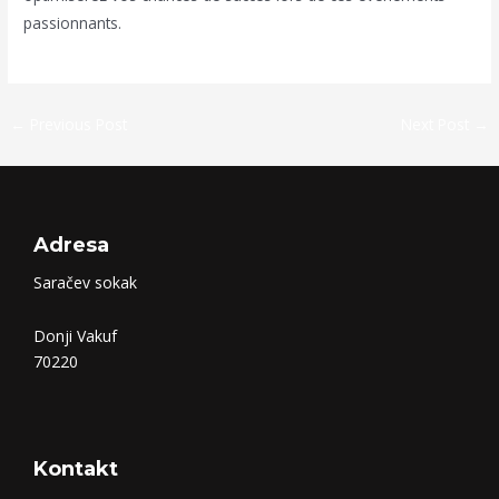
passionnants.
←
Previous Post
Next Post
→
Adresa
Saračev sokak
Donji Vakuf
70220
Kontakt