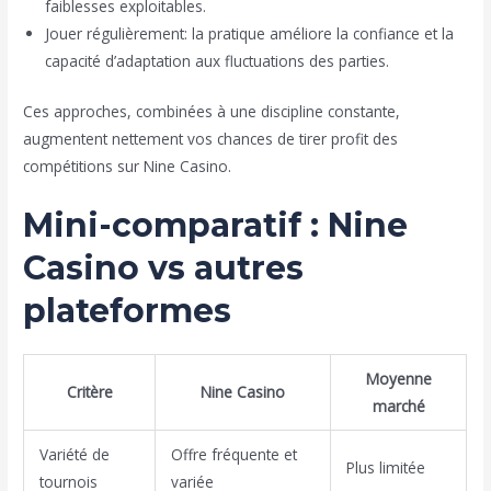
faiblesses exploitables.
Jouer régulièrement: la pratique améliore la confiance et la
capacité d’adaptation aux fluctuations des parties.
Ces approches, combinées à une discipline constante,
augmentent nettement vos chances de tirer profit des
compétitions sur Nine Casino.
Mini-comparatif : Nine
Casino vs autres
plateformes
Moyenne
Critère
Nine Casino
marché
Variété de
Offre fréquente et
Plus limitée
tournois
variée