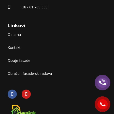
+387 61 768 538
Linkovi
O nama
Kontakt
Dizajn fasade
Obračun fasaderski radova
F
Y
a
o
c
u
e
t
b
u