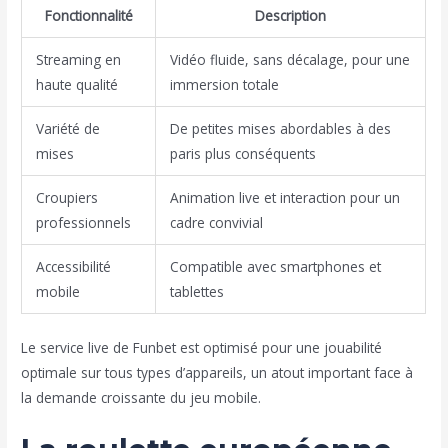
Fonctionnalité
Description
Streaming en
Vidéo fluide, sans décalage, pour une
haute qualité
immersion totale
Variété de
De petites mises abordables à des
mises
paris plus conséquents
Croupiers
Animation live et interaction pour un
professionnels
cadre convivial
Accessibilité
Compatible avec smartphones et
mobile
tablettes
Le service live de Funbet est optimisé pour une jouabilité
optimale sur tous types d’appareils, un atout important face à
la demande croissante du jeu mobile.