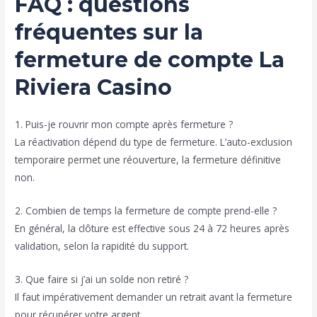
FAQ : questions
fréquentes sur la
fermeture de compte La
Riviera Casino
1. Puis-je rouvrir mon compte après fermeture ?
La réactivation dépend du type de fermeture. L’auto-exclusion
temporaire permet une réouverture, la fermeture définitive
non.
2. Combien de temps la fermeture de compte prend-elle ?
En général, la clôture est effective sous 24 à 72 heures après
validation, selon la rapidité du support.
3. Que faire si j’ai un solde non retiré ?
Il faut impérativement demander un retrait avant la fermeture
pour récupérer votre argent.