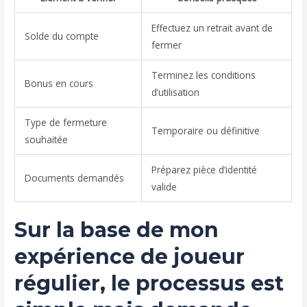
Effectuez un retrait avant de
Solde du compte
fermer
Terminez les conditions
Bonus en cours
d’utilisation
Type de fermeture
Temporaire ou définitive
souhaitée
Préparez pièce d’identité
Documents demandés
valide
Sur la base de mon
expérience de joueur
régulier, le processus est