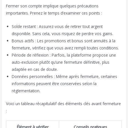
Fermer son compte implique quelques précautions
importantes. Prenez le temps d’examiner ces points :
Solde restant : Assurez-vous de retirer tout argent
disponible. Sans cela, vous risquez de perdre vos gains.
Bonus actifs : Les promotions et bonus sont annulés à la
fermeture, vérifiez que vous avez rempli toutes conditions.
Période de réflexion : Parfois, la plateforme propose une
auto-exclusion plutôt qu’une fermeture définitive, plus
adaptée en cas de doute.
Données personnelles : Même après fermeture, certaines
informations peuvent être conservées selon la
réglementation.
Voici un tableau récapitulatif des éléments clés avant fermeture
:
Élément à vérifier
Conseils pratiques