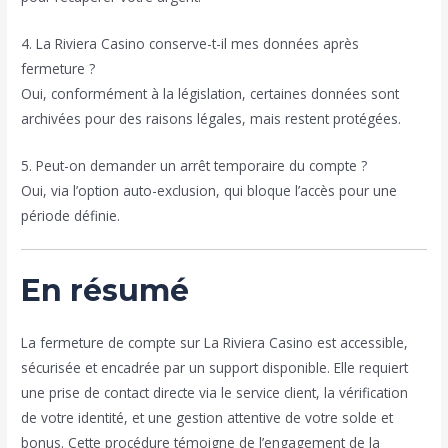
4. La Riviera Casino conserve-t-il mes données après
fermeture ?
Oui, conformément à la législation, certaines données sont
archivées pour des raisons légales, mais restent protégées.
5. Peut-on demander un arrêt temporaire du compte ?
Oui, via l’option auto-exclusion, qui bloque l’accès pour une
période définie.
En résumé
La fermeture de compte sur La Riviera Casino est accessible,
sécurisée et encadrée par un support disponible. Elle requiert
une prise de contact directe via le service client, la vérification
de votre identité, et une gestion attentive de votre solde et
bonus. Cette procédure témoigne de l’engagement de la