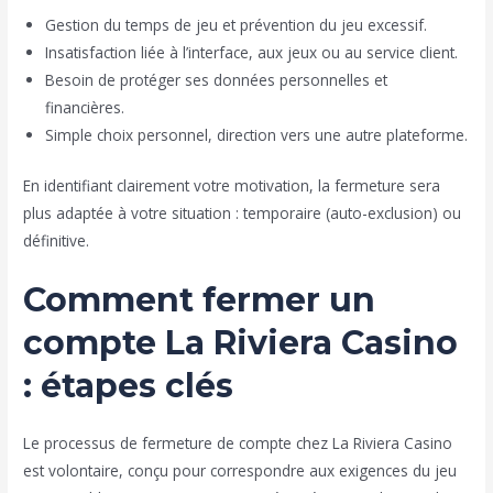
Gestion du temps de jeu et prévention du jeu excessif.
Insatisfaction liée à l’interface, aux jeux ou au service client.
Besoin de protéger ses données personnelles et
financières.
Simple choix personnel, direction vers une autre plateforme.
En identifiant clairement votre motivation, la fermeture sera
plus adaptée à votre situation : temporaire (auto-exclusion) ou
définitive.
Comment fermer un
compte La Riviera Casino
: étapes clés
Le processus de fermeture de compte chez La Riviera Casino
est volontaire, conçu pour correspondre aux exigences du jeu